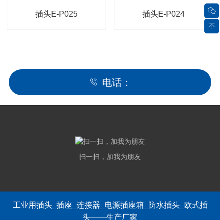
插头E-P025
插头E-P024
电话：
扫一扫，加我为朋友
工业用插头_插座_连接器_电源插座箱_防水插头_欧式插
头——生产厂家